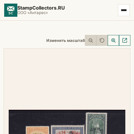
StampCollectors.RU
ООО «Антарес»
Изменить масштаб