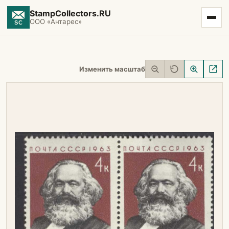
StampCollectors.RU
ООО «Антарес»
Изменить масштаб