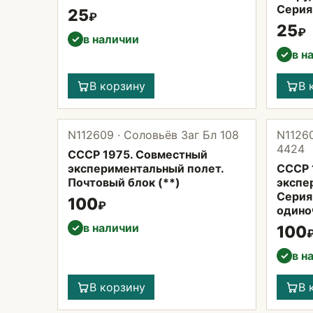
Серия 
25
₽
25
₽
в наличии
✓
в н
✓
В корзину
В 
N112609 · Соловьёв Заг Бл 108
N11260
4424
СССР 1975. Совместный
экспериментальный полет.
СССР 
Почтовый блок (**)
экспе
Серия 
100
₽
одиноч
в наличии
✓
100
в н
✓
В корзину
В 