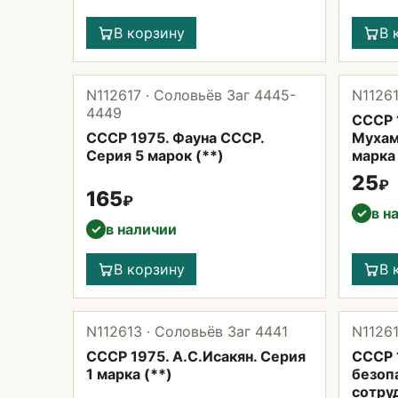
В корзину
В 
N112617 · Соловьёв Заг 4445-
N11261
4449
СССР 
СССР 1975. Фауна СССР.
Мухам
Серия 5 марок (**)
марка 
25
₽
165
₽
в н
✓
в наличии
✓
В корзину
В 
N112613 · Соловьёв Заг 4441
N11261
СССР 1975. А.С.Исакян. Серия
СССР 
1 марка (**)
безоп
сотру