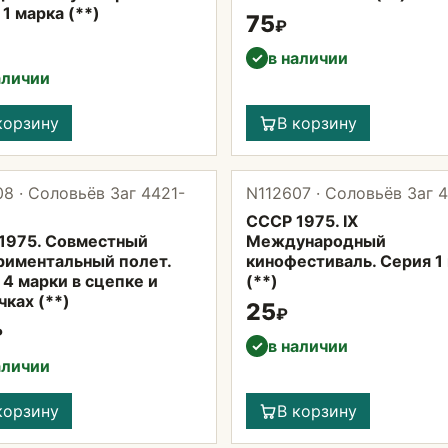
1 марка (**)
75
₽
в наличии
✓
аличии
корзину
В корзину
8 · Соловьёв Заг 4421-
N112607 · Соловьёв Заг 
СССР 1975. IX
1975. Совместный
Международный
риментальный полет.
кинофестиваль. Серия 1
4 марки в сцепке и
(**)
ках (**)
25
₽
₽
в наличии
✓
аличии
корзину
В корзину