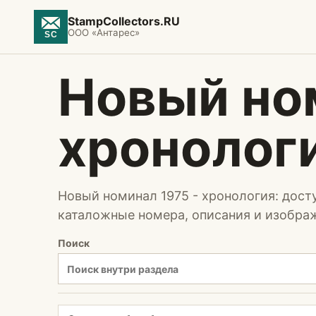
StampCollectors.RU
ООО «Антарес»
Новый ном
хронолог
Новый номинал 1975 - хронология: дост
каталожные номера, описания и изобра
Поиск