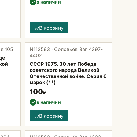
в наличии
✓
В корзину
Бл 105
N112593 · Соловьёв Заг 4397-
4402
де
кой
СССР 1975. 30 лет Победе
советского народа Великой
Отечественной войне. Серия 6
марок (**)
100
₽
в наличии
✓
В корзину