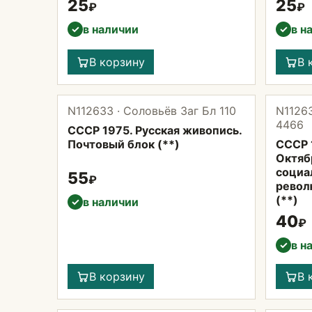
25
25
₽
₽
в наличии
в н
✓
✓
В корзину
В 
N112633 · Соловьёв Заг Бл 110
N11263
4466
СССР 1975. Русская живопись.
Почтовый блок (**)
СССР 
Октяб
социа
55
₽
револ
(**)
в наличии
✓
40
₽
в н
✓
В корзину
В 