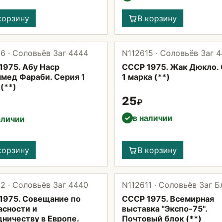
корзину
В корзину
6 · Соловьёв Заг 4444
N112615 · Соловьёв Заг 
1975. Абу Наср
СССР 1975. Жак Дюкло.
мед Фараби. Серия 1
1 марка (**)
(**)
25
₽
в наличии
✓
аличии
корзину
В корзину
2 · Соловьёв Заг 4440
N112611 · Соловьёв Заг Б
1975. Совещание по
СССР 1975. Всемирная
асности и
выставка "Экспо-75".
дничеству в Европе.
Почтовый блок (**)