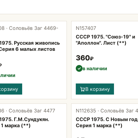
8 · Соловьёв Заг 4469-
N157407
СССР 1975. "Союз-19" и
1975. Русская живопись
"Аполлон". Лист (**)
 Серия 6 малых листов
360
₽
₽
в наличии
✓
аличии
корзину
В корзину
6 · Соловьёв Заг 4477
N112635 · Соловьёв Заг 
1975. Г.М.Сундукян.
СССР 1975. С Новым год
1 марка (**)
Серия 1 марка (**)