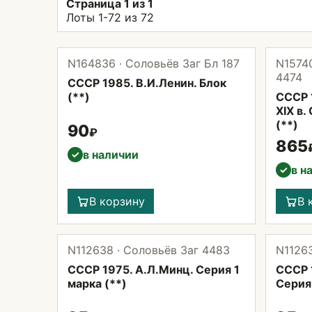
Страница 1 из 1
Лоты 1-72 из 72
N164836 · Соловьёв Заг Бл 187
N15740
4474
СССР 1985. В.И.Ленин. Блок
(**)
СССР 
XIX в.
(**)
90
₽
865
в наличии
✓
в н
✓
В корзину
В 
N112638 · Соловьёв Заг 4483
N11263
СССР 1975. А.Л.Минц. Серия 1
СССР 
марка (**)
Серия 