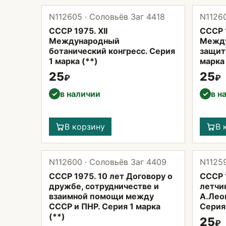
N112605 · Соловьёв Заг 4418
N11260
СССР 1975. XII
СССР 1
Международный
Между
ботанический конгресс. Серия
защит
1 марка (**)
марка 
25
25
₽
₽
в наличии
в н
✓
✓
В корзину
В 
N112600 · Соловьёв Заг 4409
N11259
СССР 1975. 10 лет Договору о
СССР 
дружбе, сотрудничестве и
летчи
взаимной помощи между
А.Лео
СССР и ПНР. Серия 1 марка
Серия 
(**)
25
₽