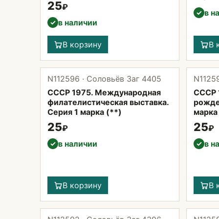
25
₽
в н
✓
в наличии
✓
В корзину
В 
N112596 · Соловьёв Заг 4405
N11259
СССР 1975. Международная
СССР 1
филателистическая выставка.
рожде
Серия 1 марка (**)
марка 
25
25
₽
₽
в наличии
в н
✓
✓
В корзину
В 