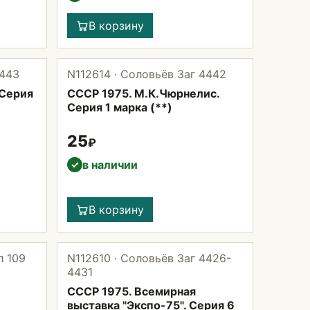
В корзину
4443
N112614 · Соловьёв Заг 4442
 Серия
СССР 1975. М.К.Чюрнелис.
Серия 1 марка (**)
25
₽
в наличии
✓
В корзину
л 109
N112610 · Соловьёв Заг 4426-
4431
СССР 1975. Всемирная
выставка "Экспо-75". Серия 6