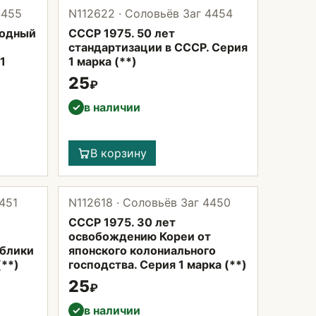
4455
N112622 · Соловьёв Заг 4454
родный
СССР 1975. 50 лет
стандартизации в СССР. Серия
1
1 марка (**)
25
₽
в наличии
✓
В корзину
451
N112618 · Соловьёв Заг 4450
СССР 1975. 30 лет
освобождению Кореи от
блики
японского колониального
(**)
господства. Серия 1 марка (**)
25
₽
в наличии
✓