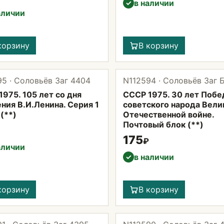
в наличии
✓
аличии
корзину
В корзину
5 · Соловьёв Заг 4404
N112594 · Соловьёв Заг 
975. 105 лет со дня
СССР 1975. 30 лет Побе
ния В.И.Ленина. Серия 1
советского народа Вели
(**)
Отечественной войне.
Почтовый блок (**)
175
₽
аличии
в наличии
✓
корзину
В корзину