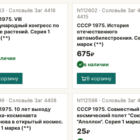
3 · Соловьёв Заг 4416
N112602 · Соловьёв Заг 4
4415
975. VIII
народный конгресс по
СССР 1975. История
е растений. Серия 1
отечественного
(**)
автомобилестроения. С
марок (**)
675
₽
аличии
в наличии
✓
корзину
В корзину
9 · Соловьёв Заг 4408
N112598 · Соловьёв Заг 
1975. 10 лет выходу
СССР 1975. Совместный
ка-космонавта
космический полет "Сою
нова в открытый космос.
"Аполлон". Серия 1 марка
1 марка (**)
25
₽