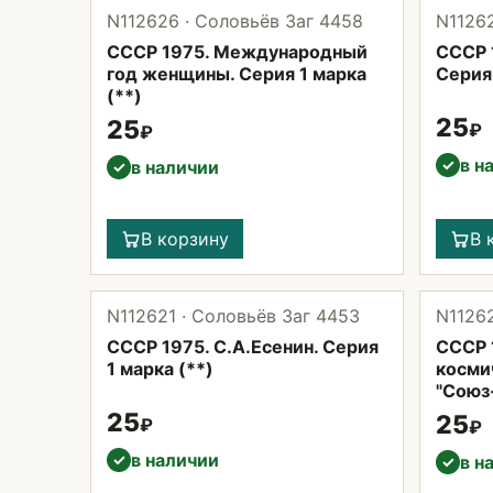
N112626 · Соловьёв Заг 4458
N11262
СССР 1975. Международный
СССР 
год женщины. Серия 1 марка
Серия 
(**)
25
25
₽
₽
в н
✓
в наличии
✓
В корзину
В 
N112621 · Соловьёв Заг 4453
N11262
СССР 1975. С.А.Есенин. Серия
СССР 
1 марка (**)
косми
"Союз-
25
25
₽
₽
в наличии
✓
в н
✓