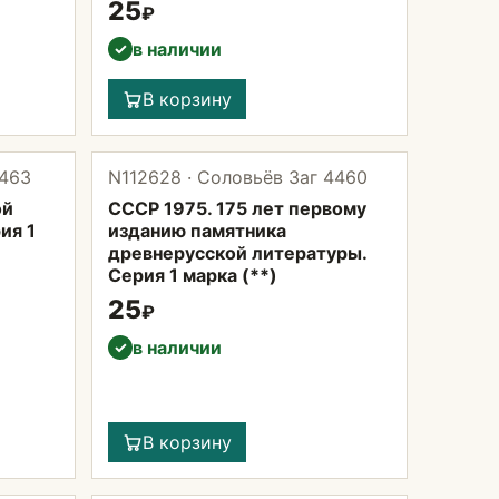
25
₽
в наличии
✓
В корзину
4463
N112628 · Соловьёв Заг 4460
ой
СССР 1975. 175 лет первому
ия 1
изданию памятника
древнерусской литературы.
Серия 1 марка (**)
25
₽
в наличии
✓
В корзину