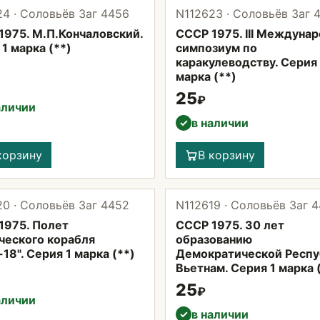
4 · Соловьёв Заг 4456
N112623 · Соловьёв Заг 
1975. М.П.Кончаловский.
СССР 1975. III Междуна
1 марка (**)
симпозиум по
каракулеводству. Серия 
марка (**)
25
₽
аличии
в наличии
✓
корзину
В корзину
0 · Соловьёв Заг 4452
N112619 · Соловьёв Заг 4
1975. Полет
СССР 1975. 30 лет
ческого корабля
образованию
18". Серия 1 марка (**)
Демократической Респу
Вьетнам. Серия 1 марка 
25
₽
аличии
в наличии
✓