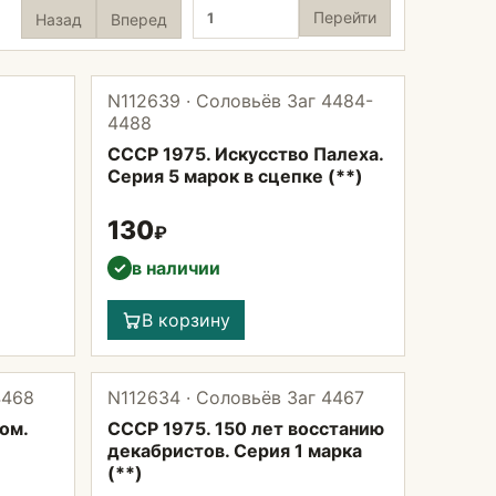
Страница
Перейти
Назад
Вперед
N112639 · Соловьёв Заг 4484-
4488
СССР 1975. Искусство Палеха.
Серия 5 марок в сцепке (**)
130
₽
в наличии
✓
В корзину
4468
N112634 · Соловьёв Заг 4467
ом.
СССР 1975. 150 лет восстанию
декабристов. Серия 1 марка
(**)