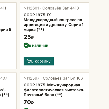
411-
N112601 · Соловьёв Заг 4410
СССР 1975. IX
Международный конгресс по
ирригации и дренажу. Серия 1
ерия 5
марка (**)
25
₽
в наличии
✓
В корзину
4407
N112597 · Соловьёв Заг Бл 106
СССР 1975. Международная
з"-
филателистическая выставка.
 (**)
Почтовый блок (**)
70
₽