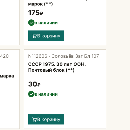
марок (**)
175
₽
в наличии
✓
В корзину
4420
N112606 · Соловьёв Заг Бл 107
СССР 1975. 30 лет ООН.
Почтовый блок (**)
 марка
30
₽
в наличии
✓
В корзину