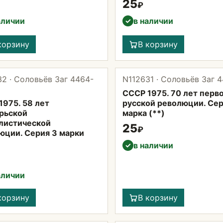
25
₽
аличии
в наличии
✓
корзину
В корзину
2 · Соловьёв Заг 4464-
N112631 · Соловьёв Заг 
СССР 1975. 70 лет перв
1975. 58 лет
русской революции. Сер
рьской
марка (**)
листической
25
₽
юции. Серия 3 марки
в наличии
✓
аличии
корзину
В корзину