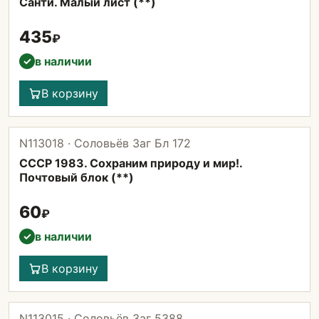
Санти. Малый лист (**)
435
₽
в наличии
✓
В корзину
N113018 · Соловьёв Заг Бл 172
СССР 1983. Сохраним природу и мир!.
Почтовый блок (**)
60
₽
в наличии
✓
В корзину
N113015 · Соловьёв Заг 5388