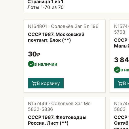
Страница 1 из 1
Лоты 1-70 из 70
N164801 · Соловьёв Заг Бл 196
N15744
5768
СССР 1987. Московский
почтамт. Блок (**)
СССР 
Малый
30
₽
3 8
в наличии
✓
в н
✓
В корзину
В 
N157446 · Соловьёв Заг Мл
N15744
5832-5836
5803
СССР 1987. Флотоводцы
СССР 
России. Лист (**)
Октяб
социа