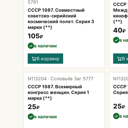
5791
СССР 
СССР 1987. Совместный
Межд
советско-сирийский
киноф
космический полет. Серия 3
(**)
марки (**)
40
₽
105
₽
в н
✓
в наличии
✓
В корзину
В 
N113204 · Соловьёв Заг 5777
N11320
СССР 1987. Всемирный
СССР 1
конгресс женщин. Серия 1
Серия 
марка (**)
25
25
₽
₽
в н
✓
в наличии
✓