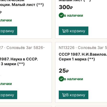
юции. Малый лист (**)
300
₽
₽
в наличии
✓
аличии
корзину
В корзину
7 · Соловьёв Заг 5826-
N113226 · Соловьёв Заг 
СССР 1987. Н.И.Вавилов.
987. Наука в СССР.
Серия 1 марка (**)
3 марки (**)
25
₽
₽
в наличии
✓
аличии
корзину
В корзину