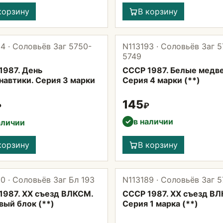
корзину
В корзину
4 · Соловьёв Заг 5750-
N113193 · Соловьёв Заг 5
5749
1987. День
СССР 1987. Белые медв
навтики. Серия 3 марки
Серия 4 марки (**)
145
₽
₽
в наличии
✓
аличии
корзину
В корзину
0 · Соловьёв Заг Бл 193
N113189 · Соловьёв Заг 
1987. XX съезд ВЛКСМ.
СССР 1987. XX съезд В
вый блок (**)
Серия 1 марка (**)