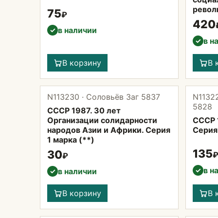
револ
75
₽
420
в наличии
✓
в н
✓
В корзину
В 
N113230 · Соловьёв Заг 5837
N11322
5828
СССР 1987. 30 лет
Организации солидарности
СССР 1
народов Азии и Африки. Серия
Серия 
1 марка (**)
135
30
₽
в н
✓
в наличии
✓
В корзину
В 