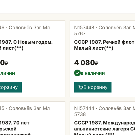
9 · Соловьёв Заг Мл
N157448 · Соловьёв Заг 
5767
1987. С Новым годом.
СССР 1987. Речной флот
 лист(**)
Малый лист(**)
40
4 080
₽
₽
аличии
в наличии
✓
корзину
В корзину
5 · Соловьёв Заг Мл
N157444 · Соловьёв Заг 
5738
1987. 70 лет
СССР 1987. Междунаро
рьской
альпинистские лагеря С
листической
Малый лист (**)