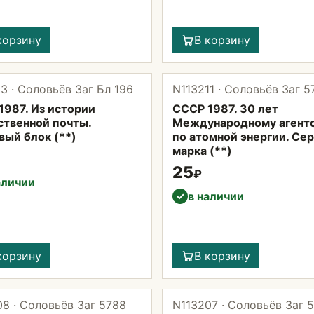
корзину
В корзину
3 · Соловьёв Заг Бл 196
N113211 · Соловьёв Заг 5
1987. Из истории
СССР 1987. 30 лет
ственной почты.
Международному агент
вый блок (**)
по атомной энергии. Сер
марка (**)
25
₽
аличии
в наличии
✓
корзину
В корзину
8 · Соловьёв Заг 5788
N113207 · Соловьёв Заг 