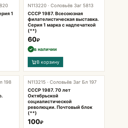
5820
N113220 · Соловьёв Заг 5813
ерия 1
СССР 1987. Всесоюзная
филателистическая выставка.
Серия 1 марка с надпечаткой
(**)
60
₽
в наличии
✓
В корзину
л 198
N113215 · Соловьёв Заг Бл 197
СССР 1987. 70 лет
.
Октябрьской
социалистической
революции. Почтовый блок
(**)
100
₽