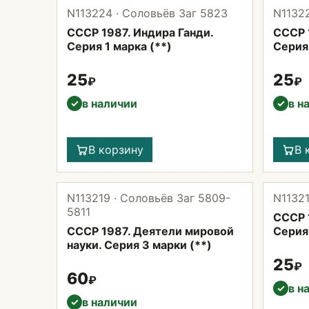
N113224 · Соловьёв Заг 5823
N11322
СССР 1987. Индира Ганди.
СССР 1
Серия 1 марка (**)
Серия 
25
25
₽
₽
в наличии
в н
✓
✓
В корзину
В 
N113219 · Соловьёв Заг 5809-
N11321
5811
СССР 
СССР 1987. Деятели мировой
Серия 
науки. Серия 3 марки (**)
25
₽
60
₽
в н
✓
в наличии
✓