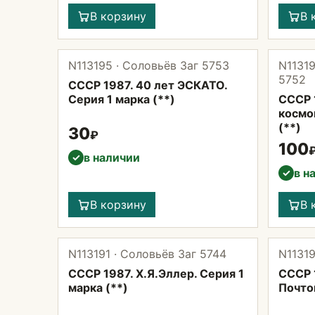
В корзину
В 
N113195 · Соловьёв Заг 5753
N11319
5752
СССР 1987. 40 лет ЭСКАТО.
Серия 1 марка (**)
СССР 
космо
(**)
30
₽
100
в наличии
✓
в н
✓
В корзину
В 
N113191 · Соловьёв Заг 5744
N11319
СССР 1987. Х.Я.Эллер. Серия 1
СССР 
марка (**)
Почто