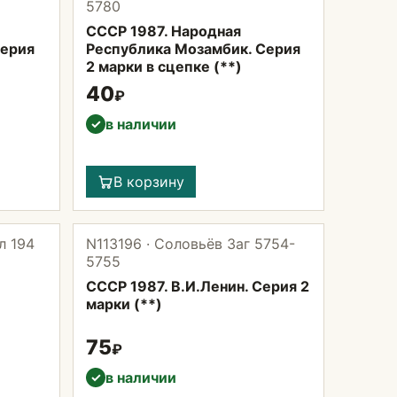
5780
СССР 1987. Народная
Серия
Республика Мозамбик. Серия
2 марки в сцепке (**)
40
₽
в наличии
✓
В корзину
л 194
N113196 · Соловьёв Заг 5754-
5755
СССР 1987. В.И.Ленин. Серия 2
марки (**)
75
₽
в наличии
✓