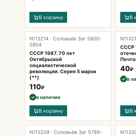
В корзину
В 
N113214 · Соловьёв Заг 5800-
N11321
5804
СССР 
СССР 1987. 70 лет
отече
Октябрьской
Почто
социалистической
40
₽
революции. Серия 5 марок
(**)
в н
✓
110
₽
в наличии
✓
В корзину
В 
N113209 · Соловьёв Заг 5789-
N11320