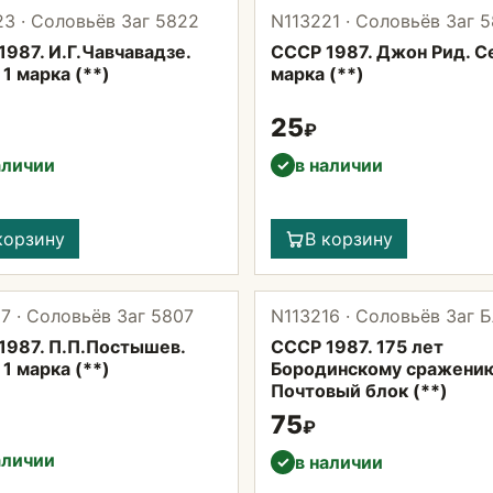
3 · Соловьёв Заг 5822
N113221 · Соловьёв Заг 
987. И.Г.Чавчавадзе.
СССР 1987. Джон Рид. С
1 марка (**)
марка (**)
25
₽
аличии
в наличии
✓
корзину
В корзину
7 · Соловьёв Заг 5807
N113216 · Соловьёв Заг Б
1987. П.П.Постышев.
СССР 1987. 175 лет
1 марка (**)
Бородинскому сражению
Почтовый блок (**)
75
₽
аличии
в наличии
✓