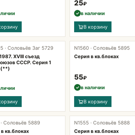
25
₽
аличии
в наличии
✓
корзину
В корзину
5 · Соловьёв Заг 5729
N1560 · Соловьёв 5895
987. XVIII съезд
Серия в кв.блоках
оюзов СССР. Серия 1
(**)
55
₽
в наличии
✓
аличии
корзину
В корзину
 · Соловьёв 5889
N1555 · Соловьёв 5888
в кв.блоках
Серия в кв.блоках