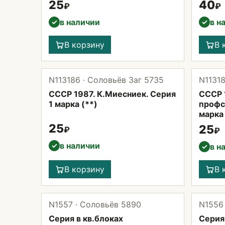
25
40
₽
₽
в наличии
в н
✓
✓
В корзину
В 
N113186 · Соловьёв Заг 5735
N11318
СССР 1987. К.Миесниек. Серия
СССР 1
1 марка (**)
профс
марка 
25
25
₽
₽
в наличии
✓
в н
✓
В корзину
В 
N1557 · Соловьёв 5890
N1556
Серия в кв.блоках
Серия 