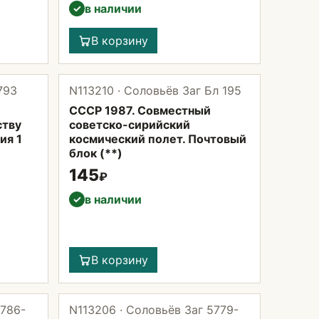
в наличии
✓
В корзину
793
N113210 · Соловьёв Заг Бл 195
СССР 1987. Совместный
ству
советско-сирийский
ия 1
космический полет. Почтовый
блок (**)
145
₽
в наличии
✓
В корзину
5786-
N113206 · Соловьёв Заг 5779-