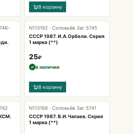
В корзину
746-
N113192 · Соловьёв Заг 5745
СССР 1987. И.А.Орбели. Серия
еди.
1 марка (**)
25
₽
в наличии
✓
В корзину
5742
N113188 · Соловьёв Заг 5741
ЛКСМ.
СССР 1987. В.И.Чапаев. Серия
1 марка (**)