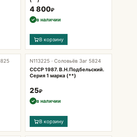
4 800
₽
в наличии
✓
В корзину
5825
N113225 · Соловьёв Заг 5824
СССР 1987. В.Н.Подбельский.
Серия 1 марка (**)
25
₽
в наличии
✓
В корзину