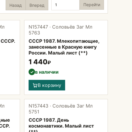
Страница
Перейти
Назад
Вперед
Мл
N157447 · Соловьёв Заг Мл
5763
 СССР.
СССР 1987. Млекопитающие,
занесенные в Красную книгу
России. Малый лист (**)
1 440
₽
в наличии
✓
В корзину
Мл
N157443 · Соловьёв Заг Мл
5751
дные
СССР 1987. День
ССР.
космонавтики. Малый лист
(**)