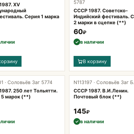
5787
1987. XV
ународный
СССР 1987. Советско-
естиваль. Серия 1 марка
Индийский фестиваль. 
2 марки в сцепке (**)
60
₽
аличии
в наличии
✓
корзину
В корзину
1 · Соловьёв Заг 5774
N113197 · Соловьёв Заг Б
987. 250 лет Тольятти.
СССР 1987. В.И.Ленин.
5 марок (**)
Почтовый блок (**)
145
₽
аличии
в наличии
✓