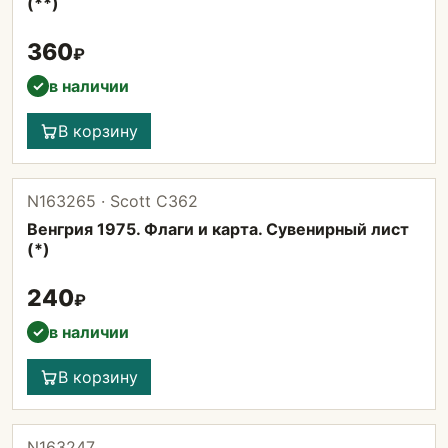
(**)
360
₽
в наличии
✓
В корзину
N163265 · Scott C362
Венгрия 1975. Флаги и карта. Сувенирный лист
(*)
240
₽
в наличии
✓
В корзину
N163247