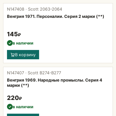
N147408 · Scott 2063-2064
Венгрия 1971. Персоналии. Серия 2 марки (**)
145
₽
в наличии
✓
В корзину
N147407 · Scott В274-В277
Венгрия 1969. Народные промыслы. Серия 4
марки (**)
220
₽
в наличии
✓