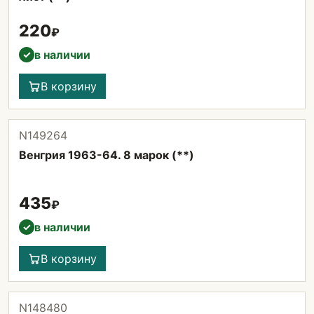
220
₽
в наличии
✓
В корзину
N149264
Венгрия 1963-64. 8 марок (**)
435
₽
в наличии
✓
В корзину
N148480