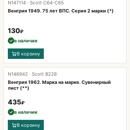
N147114 · Scott С64-С65
Венгрия 1949. 75 лет ВПС. Серия 2 марки (*)
130
₽
в наличии
✓
В корзину
N146942 · Scott В228
Венгрия 1962. Марка на марке. Сувенирный
лист (**)
435
₽
в наличии
✓
В корзину