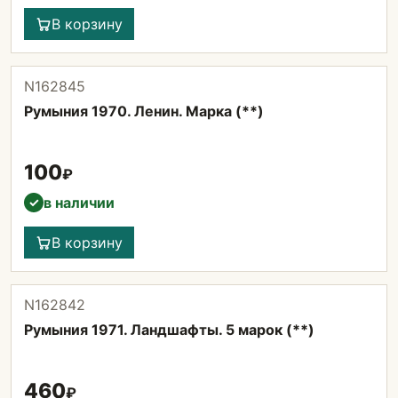
В корзину
N162845
Румыния 1970. Ленин. Марка (**)
100
₽
в наличии
✓
В корзину
N162842
Румыния 1971. Ландшафты. 5 марок (**)
460
₽