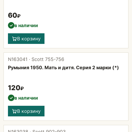
60
₽
в наличии
✓
В корзину
N163041 · Scott 755-756
Румыния 1950. Мать и дитя. Серия 2 марки (*)
120
₽
в наличии
✓
В корзину
N163038 · Scott 902-903