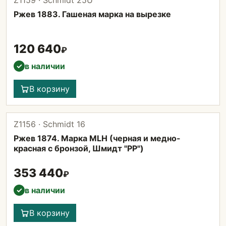
Z1159 · Schmidt 25U
Ржев 1883. Гашеная марка на вырезке
120 640
₽
в наличии
✓
В корзину
Z1156 · Schmidt 16
Ржев 1874. Марка MLH (черная и медно-
красная с бронзой, Шмидт "РР")
353 440
₽
в наличии
✓
В корзину