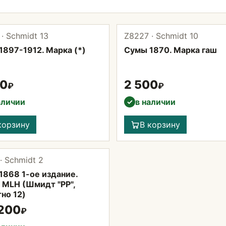
· Schmidt 13
Z8227 · Schmidt 10
1897-1912. Марка (*)
Сумы 1870. Марка гаш
00
2 500
₽
₽
аличии
в наличии
✓
корзину
В корзину
· Schmidt 2
1868 1-ое издание.
 MLH (Шмидт "РР",
но 12)
 200
₽