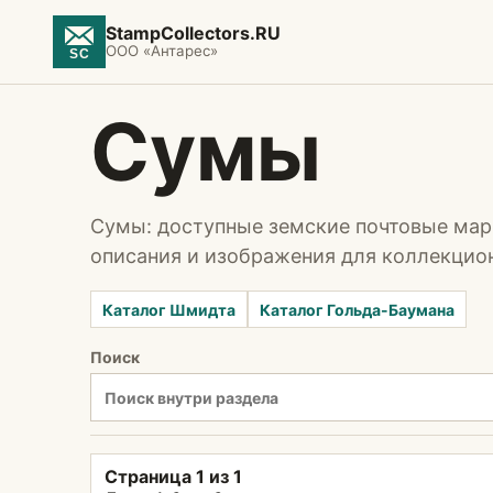
StampCollectors.RU
ООО «Антарес»
Сумы
Сумы: доступные земские почтовые мар
описания и изображения для коллекцио
Каталог Шмидта
Каталог Гольда-Баумана
Поиск
Страница 1 из 1