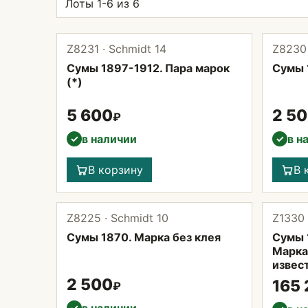
Лоты 1-6 из 6
Z8231 · Schmidt 14
Z8230 
Сумы 1897-1912. Пара марок
Сумы 
(*)
5 600
2 5
₽
в наличии
в н
✓
✓
В корзину
В 
Z8225 · Schmidt 10
Z1330 
Сумы 1870. Марка без клея
Сумы 
Марка
извест
2 500
165
₽
✓