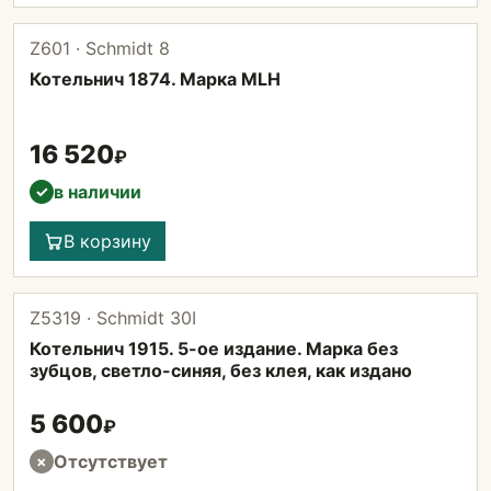
Z601 · Schmidt 8
Котельнич 1874. Марка MLH
16 520
₽
в наличии
✓
В корзину
Z5319 · Schmidt 30I
Котельнич 1915. 5-ое издание. Марка без
зубцов, светло-синяя, без клея, как издано
5 600
₽
Отсутствует
×