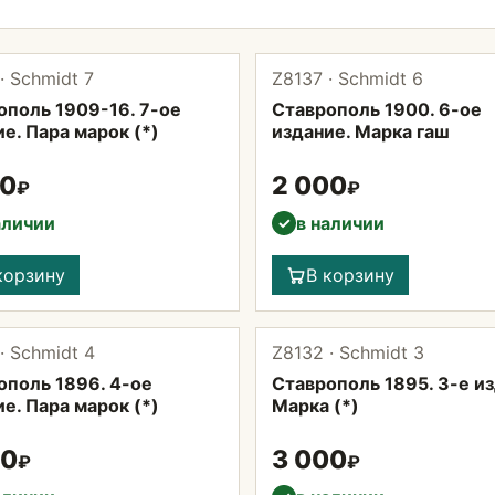
· Schmidt 7
Z8137 · Schmidt 6
ополь 1909-16. 7-ое
Ставрополь 1900. 6-ое
е. Пара марок (*)
издание. Марка гаш
00
2 000
₽
₽
аличии
в наличии
✓
корзину
В корзину
· Schmidt 4
Z8132 · Schmidt 3
ополь 1896. 4-ое
Ставрополь 1895. 3-е из
е. Пара марок (*)
Марка (*)
00
3 000
₽
₽