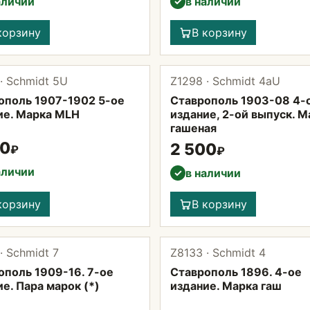
аличии
в наличии
✓
корзину
В корзину
· Schmidt 5U
Z1298 · Schmidt 4aU
ополь 1907-1902 5-ое
Ставрополь 1903-08 4-
ие. Марка MLH
издание, 2-ой выпуск. М
гашеная
00
2 500
₽
₽
аличии
в наличии
✓
корзину
В корзину
· Schmidt 7
Z8133 · Schmidt 4
ополь 1909-16. 7-ое
Ставрополь 1896. 4-ое
е. Пара марок (*)
издание. Марка гаш