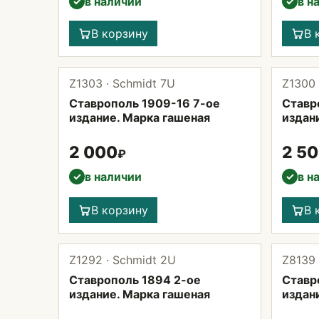
в наличии
в н
✓
✓
В корзину
В 
Z1303 · Schmidt 7U
Z1300 
Ставрополь 1909-16 7-ое
Ставр
издание. Марка гашеная
издан
2 000
2 5
₽
в наличии
в н
✓
✓
В корзину
В 
Z1292 · Schmidt 2U
Z8139 
Ставрополь 1894 2-ое
Ставр
издание. Марка гашеная
издани