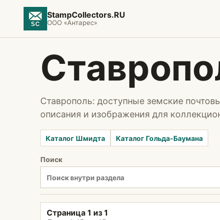
StampCollectors.RU
ООО «Антарес»
Ставропо
Ставрополь: доступные земские почтовы
описания и изображения для коллекцио
Каталог Шмидта
Каталог Гольда-Баумана
Поиск
Страница 1 из 1