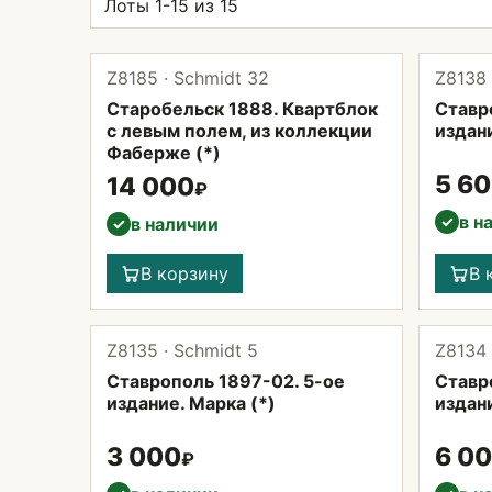
Лоты 1-15 из 15
Z8185 · Schmidt 32
Z8138 
Старобельск 1888. Квартблок
Ставр
с левым полем, из коллекции
издани
Фаберже (*)
5 6
14 000
₽
в н
✓
в наличии
✓
В корзину
В 
Z8135 · Schmidt 5
Z8134 
Ставрополь 1897-02. 5-ое
Ставр
издание. Марка (*)
издани
3 000
6 0
₽