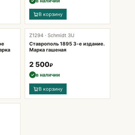
в наличии
✓
В корзину
Z1294 · Schmidt 3U
ое
Ставрополь 1895 3-е издание.
арка
Марка гашеная
2 500
₽
в наличии
✓
В корзину