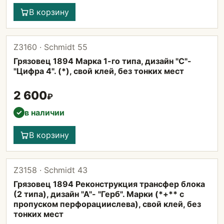
В корзину
Z3160 · Schmidt 55
Грязовец 1894 Марка 1-го типа, дизайн "С"-
"Цифра 4". (*), свой клей, без тонких мест
2 600
₽
в наличии
✓
В корзину
Z3158 · Schmidt 43
Грязовец 1894 Реконструкция трансфер блока
(2 типа), дизайн "А"- "Герб". Марки (*+** с
пропуском перфорациислева), свой клей, без
тонких мест