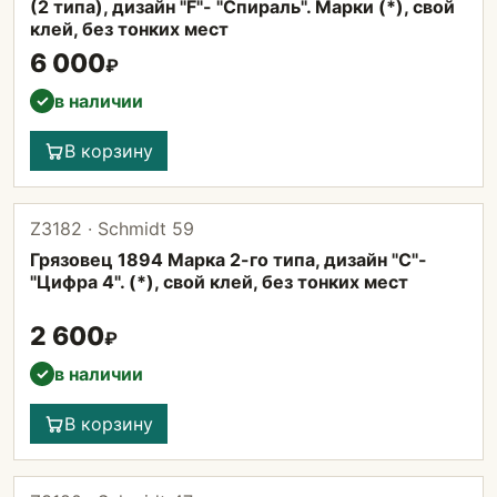
(2 типа), дизайн "F"- "Спираль". Марки (*), свой
клей, без тонких мест
6 000
₽
в наличии
✓
В корзину
Z3182 · Schmidt 59
Грязовец 1894 Марка 2-го типа, дизайн "С"-
"Цифра 4". (*), свой клей, без тонких мест
2 600
₽
в наличии
✓
В корзину