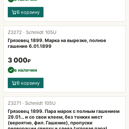
В корзину
Z3272 · Schmidt 105U
Грязовец 1899. Марка на вырезке, полное
гашение 6.01.1899
3 000
₽
в наличии
✓
В корзину
Z3271 · Schmidt 105U
Грязовец 1899. Пара марок с полным гашением
29.01… и со свои клеем, без тонких мест
(вероятно, фил. Гашение), пропуски
перворации сверху и слева (угловая пара)