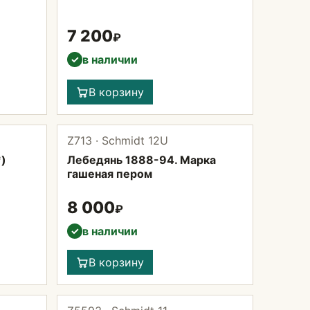
7 200
₽
в наличии
✓
В корзину
Z713 · Schmidt 12U
*)
Лебедянь 1888-94. Марка
гашеная пером
8 000
₽
в наличии
✓
В корзину