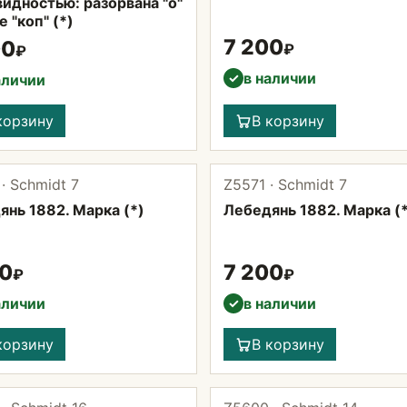
идностью: разорвана "о"
е "коп" (*)
7 200
00
₽
₽
в наличии
✓
аличии
корзину
В корзину
· Schmidt 7
Z5571 · Schmidt 7
янь 1882. Марка (*)
Лебедянь 1882. Марка (
00
7 200
₽
₽
аличии
в наличии
✓
корзину
В корзину