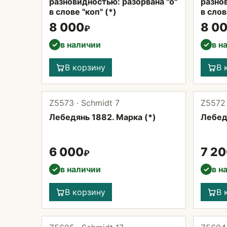
разновидностью: разорвана "о"
разнов
в слове "коп" (*)
в слов
8 000
8 0
₽
в наличии
в н
✓
✓
В корзину
В 
Z5573 · Schmidt 7
Z5572 
Лебедянь 1882. Марка (*)
Лебед
6 000
7 2
₽
в наличии
в н
✓
✓
В корзину
В 