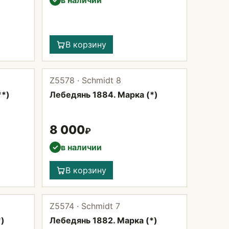
в наличии
В корзину
Z5578 · Schmidt 8
**)
Лебедянь 1884. Марка (*)
8 000
₽
в наличии
✓
В корзину
Z5574 · Schmidt 7
*)
Лебедянь 1882. Марка (*)