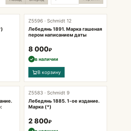
Z5596 · Schmidt 12
*)
Лебедянь 1891. Марка гашеная
пером написанием даты
8 000
₽
в наличии
✓
В корзину
Z5583 · Schmidt 9
ание.
Лебедянь 1885. 1-ое издание.
:
Марка (*)
2 800
₽
✓