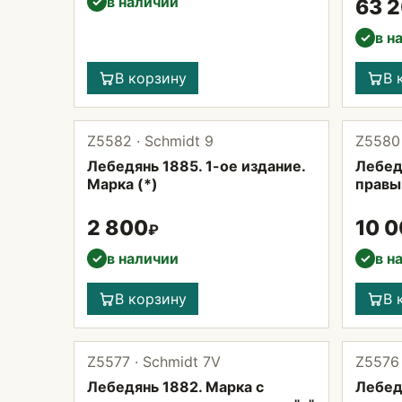
в наличии
✓
63 
в н
✓
В корзину
В 
Z5582 · Schmidt 9
Z5580 
Лебедянь 1885. 1-ое издание.
Лебед
Марка (*)
правы
2 800
10 
₽
в наличии
в н
✓
✓
В корзину
В 
Z5577 · Schmidt 7V
Z5576 
Лебедянь 1882. Марка с
Лебед