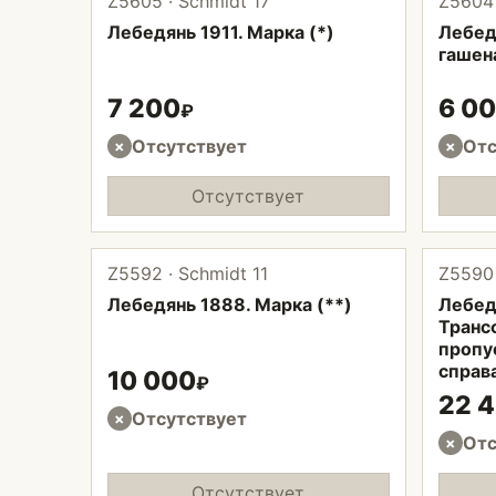
Z5605 · Schmidt 17
Z5604 
Лебедянь 1911. Марка (*)
Лебед
гашен
7 200
6 0
₽
Отсутствует
Отс
×
×
Отсутствует
Z5592 · Schmidt 11
Z5590 
Лебедянь 1888. Марка (**)
Лебедя
Трансф
пропу
справа
10 000
₽
22 
Отсутствует
×
Отс
×
Отсутствует