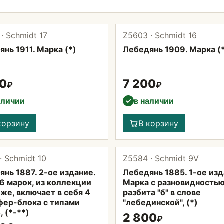
· Schmidt 17
Z5603 · Schmidt 16
нь 1911. Марка (*)
Лебедянь 1909. Марка (
00
7 200
₽
₽
аличии
в наличии
✓
корзину
В корзину
· Schmidt 10
Z5584 · Schmidt 9V
нь 1887. 2-ое издание.
Лебедянь 1885. 1-ое изд
6 марок, из коллекции
Марка с разновидностью
же, включает в себя 4
разбита "б" в слове
фер-блока с типами
"лебединской", (*)
, (*-**)
2 800
₽