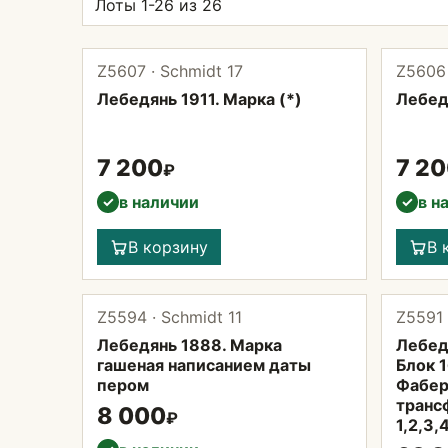
Лоты 1-26 из 26
Z5607 · Schmidt 17
Z5606 
Лебедянь 1911. Марка (*)
Лебедя
7 200
7 2
₽
в наличии
в н
✓
✓
В корзину
В 
Z5594 · Schmidt 11
Z5591 
Лебедянь 1888. Марка
Лебедя
гашеная написанием даты
Блок 1
пером
Фабер
транс
8 000
₽
1,2,3,4