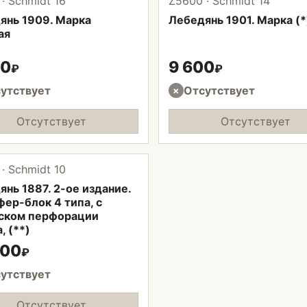
· Schmidt 16
Z5600 · Schmidt 14
янь 1909. Марка
Лебедянь 1901. Марка (*
ая
00
9 600
₽
₽
утствует
Отсутствует
×
Отсутствует
Отсутствует
· Schmidt 10
нь 1887. 2-ое издание.
ер-блок 4 типа, с
ском перфорации
, (**)
400
₽
утствует
Отсутствует