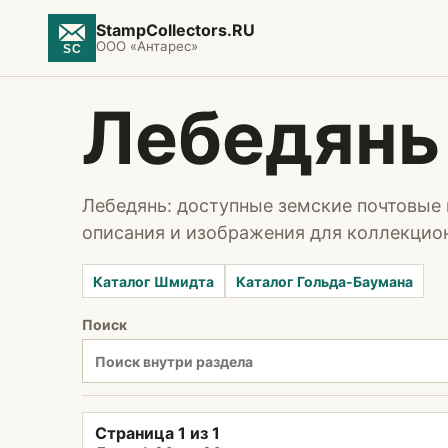
StampCollectors.RU
ООО «Антарес»
Лебедянь
Лебедянь: доступные земские почтовые 
описания и изображения для коллекцио
Каталог Шмидта
Каталог Гольда-Баумана
Поиск
Страница 1 из 1