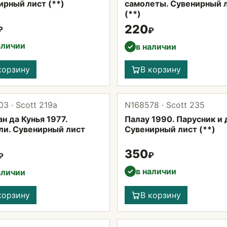
ирный лист (**)
самолеты. Сувенирный 
(**)
220
₽
₽
аличии
в наличии
✓
корзину
В корзину
3 · Scott 219а
N168578 · Scott 235
н да Кунья 1977.
Палау 1990. Парусник и 
ли. Сувенирный лист
Сувенирный лист (**)
350
₽
₽
в наличии
✓
аличии
корзину
В корзину