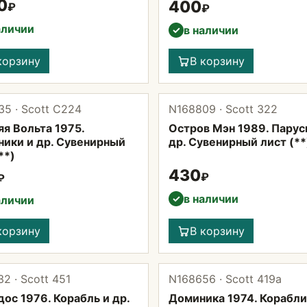
0
400
₽
₽
аличии
в наличии
✓
корзину
В корзину
5 · Scott С224
N168809 · Scott 322
я Вольта 1975.
Остров Мэн 1989. Парус
ники и др. Сувенирный
др. Сувенирный лист (**
**)
430
₽
₽
в наличии
✓
аличии
корзину
В корзину
2 · Scott 451
N168656 · Scott 419а
ос 1976. Корабль и др.
Доминика 1974. Корабли