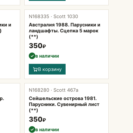
N168335 · Scott 1030
ики и
Австралия 1988. Парусники и
)
ландшафты. Сцепка 5 марок
(**)
350
₽
в наличии
✓
В корзину
N168280 · Scott 467а
р.
Сейшельские острова 1981.
Парусники. Сувенирный лист
(**)
350
₽
в наличии
✓