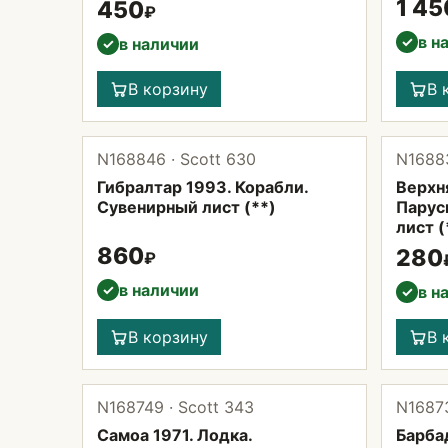
1 45
450
₽
в н
✓
в наличии
✓
В корзину
В 
N168846 · Scott 630
N16883
Гибралтар 1993. Корабли.
Верхня
Сувенирный лист (**)
Парус
лист (
860
280
₽
в наличии
✓
в н
✓
В корзину
В 
N168749 · Scott 343
N16873
Самоа 1971. Лодка.
Барбад