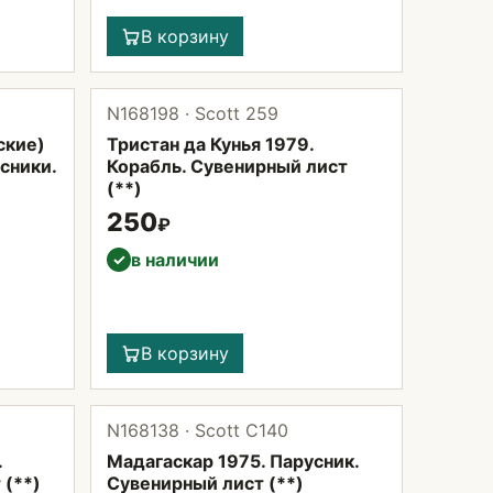
В корзину
N168198 · Scott 259
ские)
Тристан да Кунья 1979.
усники.
Корабль. Сувенирный лист
(**)
250
₽
в наличии
✓
В корзину
N168138 · Scott С140
.
Мадагаскар 1975. Парусник.
 (**)
Сувенирный лист (**)