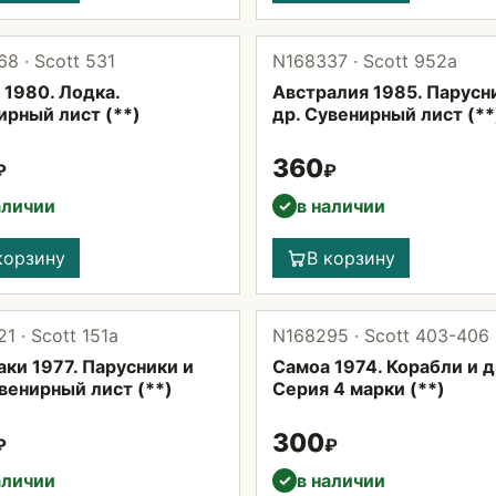
8 · Scott 531
N168337 · Scott 952а
 1980. Лодка.
Австралия 1985. Парусн
ирный лист (**)
др. Сувенирный лист (**
360
₽
₽
аличии
в наличии
✓
корзину
В корзину
1 · Scott 151а
N168295 · Scott 403-406
ки 1977. Парусники и
Самоа 1974. Корабли и д
венирный лист (**)
Серия 4 марки (**)
300
₽
₽
аличии
в наличии
✓