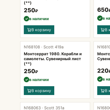
(**)
650
250
₽
в н
✓
в наличии
✓
В корзину
В 
N168108 · Scott 419а
N16810
Монтсеррат 1980. Корабли и
Монтс
самолеты. Сувенирный лист
Сувен
(**)
220
250
₽
в н
✓
в наличии
✓
В корзину
В 
N168063 · Scott 351а
N16806