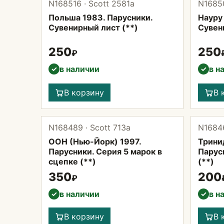
N168516 · Scott 2581а
N16850
Польша 1983. Парусники.
Науру
Сувенирный лист (**)
Сувен
250
250
₽
в наличии
в н
✓
✓
В корзину
В 
N168489 · Scott 713а
N16846
ООН (Нью-Йорк) 1997.
Тринид
Парусники. Серия 5 марок в
Парус
сцепке (**)
(**)
350
200
₽
в наличии
в н
✓
✓
В корзину
В 