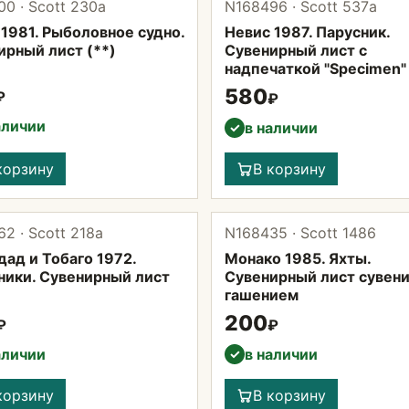
0 · Scott 230а
N168496 · Scott 537а
 1981. Рыболовное судно.
Невис 1987. Парусник.
ирный лист (**)
Сувенирный лист с
надпечаткой "Specimen" 
580
₽
₽
аличии
в наличии
✓
корзину
В корзину
2 · Scott 218a
N168435 · Scott 1486
ад и Тобаго 1972.
Монако 1985. Яхты.
ники. Сувенирный лист
Сувенирный лист сувен
гашением
200
₽
₽
аличии
в наличии
✓
корзину
В корзину