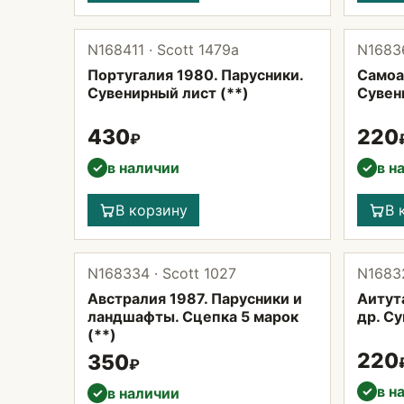
N168411 · Scott 1479а
N16836
Португалия 1980. Парусники.
Самоа
Сувенирный лист (**)
Сувен
430
220
₽
в наличии
в н
✓
✓
В корзину
В 
N168334 · Scott 1027
N16832
Австралия 1987. Парусники и
Аитута
ландшафты. Сцепка 5 марок
др. Су
(**)
220
350
₽
в н
✓
в наличии
✓