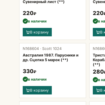
Сувенирный лист (**)
Сувен
220
220
₽
в наличии
в н
✓
✓
В корзину
В 
N168604 · Scott 1024
N16860
Австралия 1987. Парусники и
Триста
др. Сцепка 5 марок (**)
Кораб
(**)
330
280
₽
в наличии
✓
в н
✓
В корзину
В 