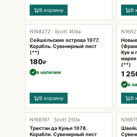
В корзину
В 
N168272 · Scott 404а
N16821
Сейшельские острова 1977.
Новые
Корабль. Сувенирный лист
(Фран
(**)
Кук и 
марки
180
₽
(**)
в наличии
✓
1 25
в н
✓
В корзину
В 
N168197 · Scott 250а
N16815
Тристан да Кунья 1978.
Швейц
Корабли. Сувенирный лист
Сувен