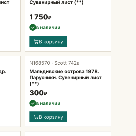
лист
Сувенирный лист (**)
1 750
₽
в наличии
✓
В корзину
N168570 · Scott 742а
др.
Мальдивские острова 1978.
Парусники. Сувенирный лист
(**)
300
₽
в наличии
✓
В корзину