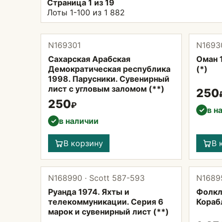
Страница 1 из 19
Лоты 1-100 из 1 882
N169301
N1693
Сахарская Арабская
Оман 1
Демократическая республика
(*)
1998. Парусники. Сувенирный
лист с угловым заломом (**)
250
250
₽
в н
✓
в наличии
✓
В корзину
В 
N168990 · Scott 587-593
N16895
Руанда 1974. Яхты и
Фолкл
телекоммуникации. Серия 6
Корабл
марок и сувенирный лист (**)