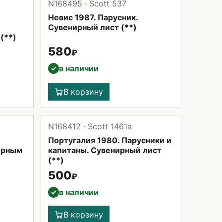
N168495 · Scott 537
Невис 1987. Парусник.
Сувенирный лист (**)
(**)
580
₽
в наличии
✓
В корзину
N168412 · Scott 1461а
Португалия 1980. Парусники и
ирным
капитаны. Сувенирный лист
(**)
500
₽
в наличии
✓
В корзину