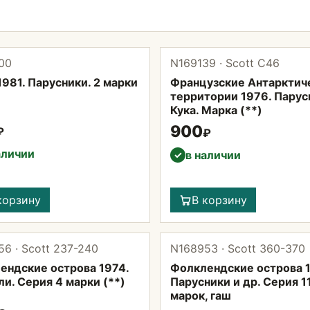
00
N169139 · Scott С46
981. Парусники. 2 марки
Французские Антарктич
территории 1976. Парус
Кука. Марка (**)
900
₽
₽
аличии
в наличии
✓
корзину
В корзину
6 · Scott 237-240
N168953 · Scott 360-370
ендские острова 1974.
Фолклендские острова 
и. Серия 4 марки (**)
Парусники и др. Серия 1
марок, гаш