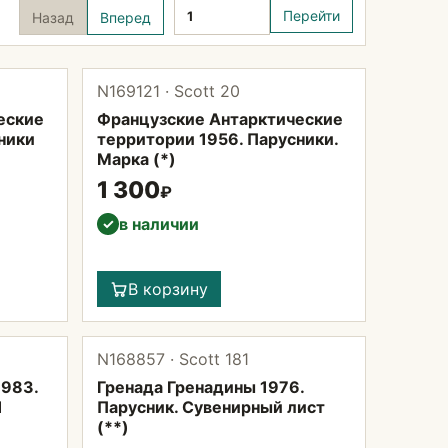
Страница
Перейти
Назад
Вперед
N169121 · Scott 20
еские
Французские Антарктические
ники
территории 1956. Парусники.
Марка (*)
1 300
₽
в наличии
✓
В корзину
N168857 · Scott 181
1983.
Гренада Гренадины 1976.
1
Парусник. Сувенирный лист
(**)