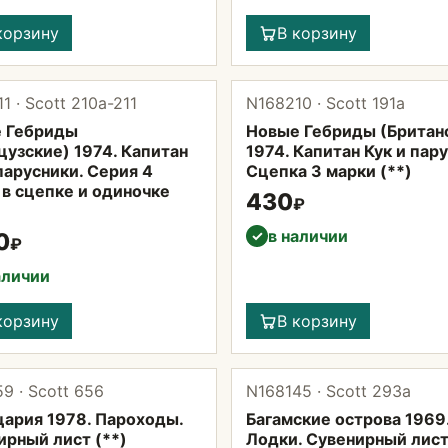
корзину
В корзину
1 · Scott 210а-211
N168210 · Scott 191а
 Гебриды
Новые Гебриды (Британ
цузские) 1974. Капитан
1974. Капитан Кук и пар
парусники. Серия 4
Сцепка 3 марки (**)
 в сцепке и одиночке
430
₽
в наличии
✓
0
₽
аличии
корзину
В корзину
9 · Scott 656
N168145 · Scott 293а
ария 1978. Пароходы.
Багамские острова 1969
ирный лист (**)
Лодки. Сувенирный лист