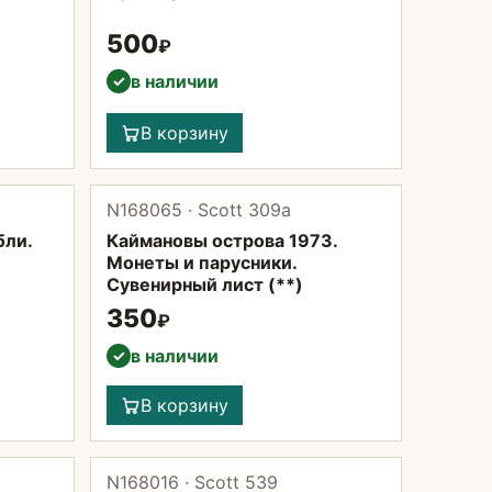
500
₽
в наличии
✓
В корзину
N168065 · Scott 309а
бли.
Каймановы острова 1973.
Монеты и парусники.
Сувенирный лист (**)
350
₽
в наличии
✓
В корзину
N168016 · Scott 539