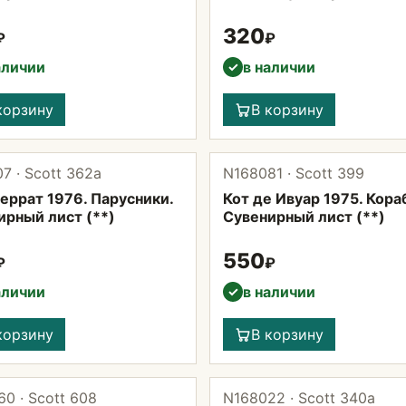
320
₽
₽
аличии
в наличии
✓
корзину
В корзину
7 · Scott 362а
N168081 · Scott 399
еррат 1976. Парусники.
Кот де Ивуар 1975. Кора
ирный лист (**)
Сувенирный лист (**)
550
₽
₽
аличии
в наличии
✓
корзину
В корзину
0 · Scott 608
N168022 · Scott 340а