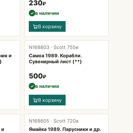
230
₽
в наличии
✓
В корзину
N168803 · Scott 755е
ник и
Самоа 1989. Корабли.
)
Сувенирный лист (**)
500
₽
в наличии
✓
В корзину
N168605 · Scott 720а
 и
Ямайка 1989. Парусники и др.